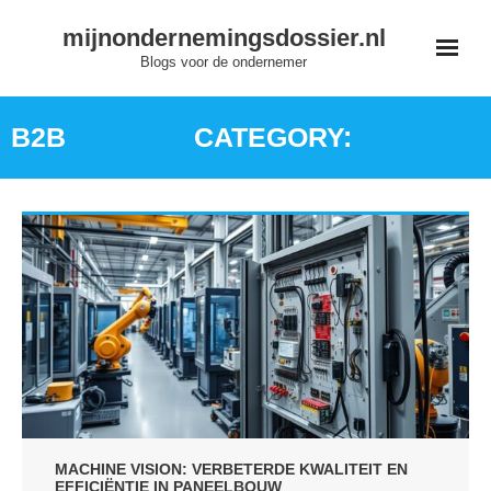
Skip
mijnondernemingsdossier.nl
to
Blogs voor de ondernemer
content
B2B
CATEGORY:
MACHINE VISION: VERBETERDE KWALITEIT EN
EFFICIËNTIE IN PANEELBOUW