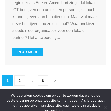
regio’s zoals Ede en Amersfoort zie je dat lokale
ICT-bedrijven een unieke en persoonlijke touch
kunnen geven aan hun diensten. Maar wat maakt
deze bedrijven nou zo speciaal? Waarom kiezen
steeds meer organisaties voor een lokale
partner? Het antwoord ligt
…
READ MORE
1
2
…
8
We gebruiken cookies om ervoor te zorgen dat we jou de
beste ervaring op onze website kunnen geven. Als je doorgaat
met het gebruiken van deze site, gaan we ervan uit dat je
Developed by
Shuttle Themes
. Powered by
WordPress
.
hiermee instemt.