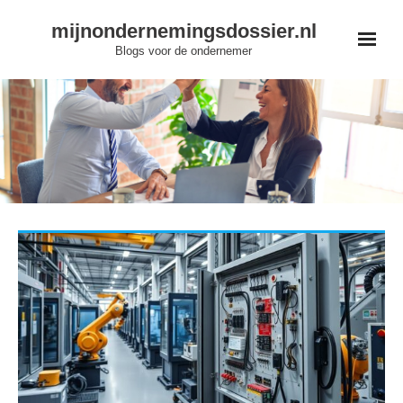
Skip
mijnondernemingsdossier.nl
to
Blogs voor de ondernemer
content