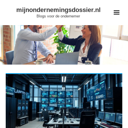
Skip
mijnondernemingsdossier.nl
to
Blogs voor de ondernemer
content