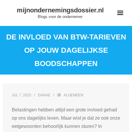
Skip
mijnondernemingsdossier.nl
to
Blogs voor de ondernemer
content
DE INVLOED VAN BTW-TARIEVEN
OP JOUW DAGELIJKSE
BOODSCHAPPEN
JUL 7, 2025
DANAE
ALGEMEEN
Belastingen hebben altijd een grote invloed gehad
op ons dagelijks leven. Maar wist je dat ze ook onze
eetgewoonten behoorlijk kunnen sturen? In