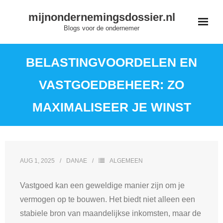
Skip
mijnondernemingsdossier.nl
to
Blogs voor de ondernemer
content
BELASTINGVOORDELEN EN
VASTGOEDBEHEER: ZO
MAXIMALISEER JE WINST
AUG 1, 2025
DANAE
ALGEMEEN
Vastgoed kan een geweldige manier zijn om je
vermogen op te bouwen. Het biedt niet alleen een
stabiele bron van maandelijkse inkomsten, maar de