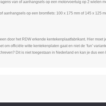
gens van of aanhangsels op een motorvoertuig op 2 wielen me
f aanhangsels op een bromfiets: 100 x 175 mm of 145 x 125 
j een door het RDW erkende kentekenplaatfabrikant. Hier moet j
t om officiële witte kentekenplaten gaat en niet de ‘fun’ varianten
chreven? Dit is niet toegestaan in Nederland en kan je dus een